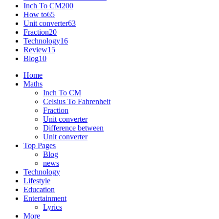
Inch To CM
200
How to
65
Unit converter
63
Fraction
20
Technology
16
Review
15
Blog
10
Home
Maths
Inch To CM
Celsius To Fahrenheit
Fraction
Unit converter
Difference between
Unit converter
Top Pages
Blog
news
Technology
Lifestyle
Education
Entertainment
Lyrics
More